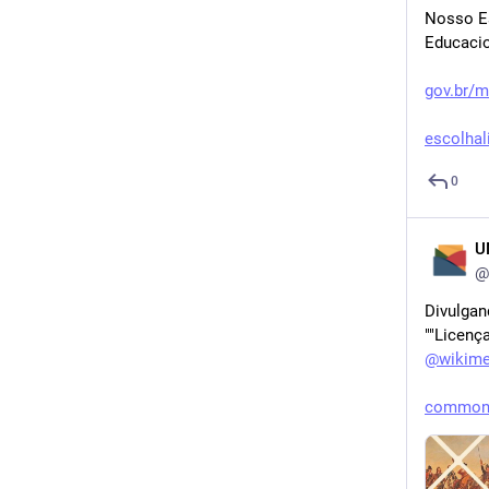
Nosso Es
Educacio
gov.br/m
escolhali
0
U
@
Divulgan
""Licenç
@
wikime
commons.