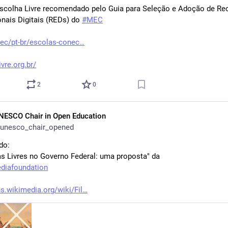
colha Livre recomendado pelo Guia para Seleção e Adoção de Rec
nais Digitais (REDs) do 
#
MEC
ec/pt-br/escolas-conec
vre.org.br/
2
0
NESCO Chair in Open Education
unesco_chair_opened
do: 
as Livres no Governo Federal: uma proposta" da
diafoundation
wikimedia.org/wiki/Fil