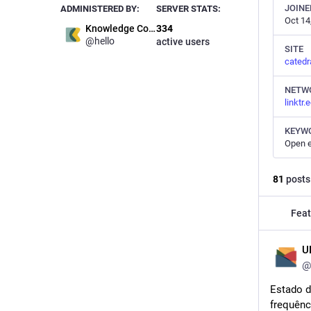
JOINE
ADMINISTERED BY:
SERVER STATS:
Oct 14
Knowledge Commons
334
@hello
active users
SITE
catedr
NETW
linktr
KEYW
81
posts
Feat
U
@
Estado d
frequênc