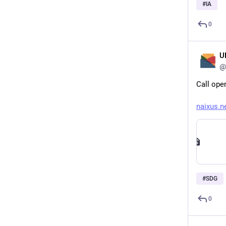
#
IA
0
U
@
Call ope
naixus.n
#
SDG
0