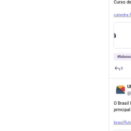
Curso de
catedra.
#
futuros
0
U
@
O Brasil
principa
brasilfu