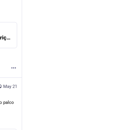
Curso de futuros participativos recebe inscrições até 12 de junho – catedrafe
May 21
o palco 