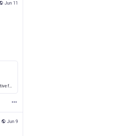
Jun 11
Governing and researching time in new ways for transformative futures
Jun 9