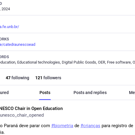
D
, 2024
a.fe.unb.br/
ORKS
.ee/catedraunescoead
ORDS
47
following
121
followers
ured
Posts
Posts and replies
Me
NESCO Chair in Open Education
unesco_chair_opened
o Paraná deve parar com 
#
biometria
 de 
#
crianças
 para registro de 
ia.