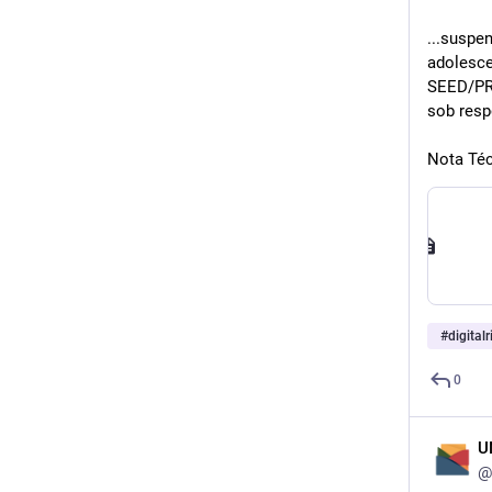
...suspe
adolesce
SEED/PR 
sob resp
Nota Té
#
digitalr
0
U
@