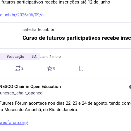
 futuros participativos recebe inscrições até 12 de junho
fe.unb.br/2026/06/09/c
catedra.fe.unb.br
#
educação
#
IA
…and 2 more
2
0
NESCO Chair in Open Education
unesco_chair_opened
 Futures Fórum acontece nos dias 22, 23 e 24 de agosto, tendo com
l o Museu do Amanhã, no Rio de Janeiro.
turesforum.org/