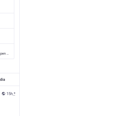
Open education, Educational technologies, Digital Public Goods, OER, Free software, Open Solutions
dia
15h
*