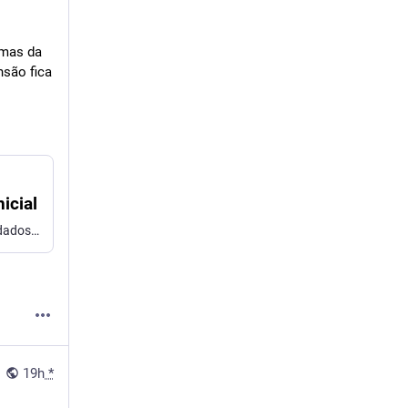
mas da 
ão fica 
icial
A ANPD é a agência responsável por zelar pela proteção de dados pessoais e pela privacidade no Brasil, da LGPD e pelo ECA Digital.
19h
*