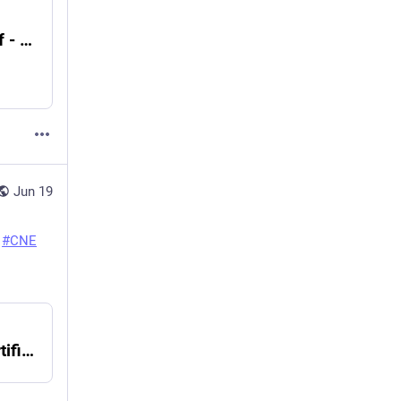
File:Licenças Livres no Governo Federal.pdf - Wikimedia Commons
Jun 19
 
#
CNE
Novas contribuições sobre a inteligência artificial na educação​ enviadas ao CNE – catedrafe