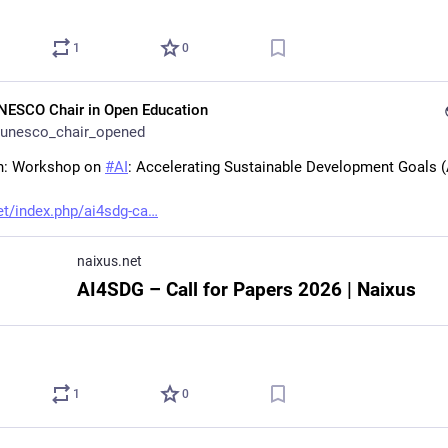
1
0
NESCO Chair in Open Education
unesco_chair_opened
n: Workshop on 
#
AI
: Accelerating Sustainable Development Goals 
et/index.php/ai4sdg-ca
naixus.net
AI4SDG – Call for Papers 2026 | Naixus
1
0