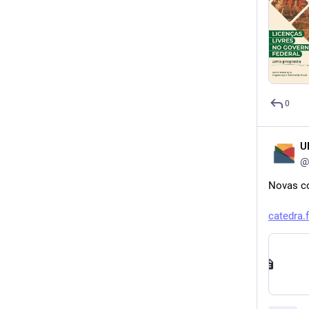
0
U
@
Novas co
catedra.