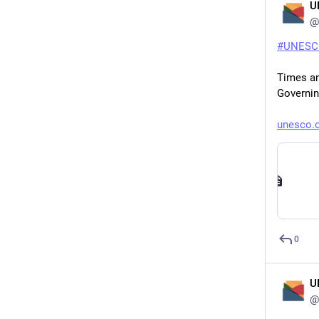
U
@
#
UNESC
Times an
Governin
unesco.o
0
U
@